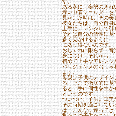
す。
ある冬に、姿勢のきれ
赤い巾着ショルダーを
見かけた時は、その美
彼女たちは、自分自身
上手にアレンジして引
それは自分の個性に基
多く見かけるように、
にあり得ないのです。
おしゃれに限らず、音
身につけ、それから
初めて上手なアレンジ
パリジェンヌのおしゃ
ます。
母親は子供にデザイン
る。そこで徹底的に基
ると上手に個性を生か
というのです。
ついつい、子供に華美
その時期を過ごしてい
は、こんなに違ってき
私たちの子供たちは、